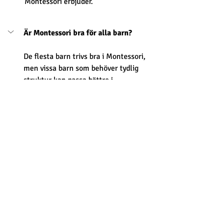
Montessori erbjuder.
Är Montessori bra för alla barn?
De flesta barn trivs bra i Montessori, 
men vissa barn som behöver tydlig 
struktur kan passa bättre i 
traditionella miljöer.
När ska man börja med Montessori?
Vad skiljer Montessori från vanlig 
förskola?